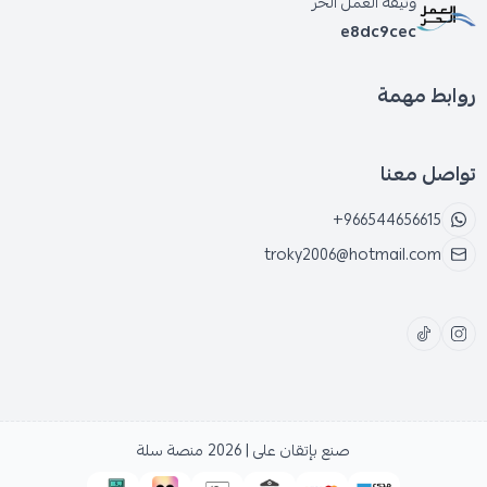
وثيقة العمل الحر
e8dc9cec
روابط مهمة
تواصل معنا
+966544656615
troky2006@hotmail.com
صنع بإتقان على | 2026
منصة سلة