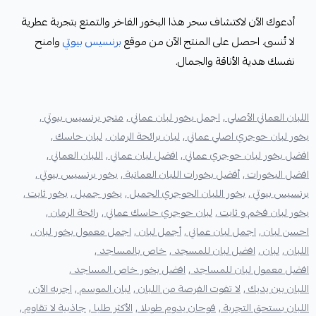
أدعوك الآن لاكتشاف سحر هذا البخور الفاخر والتمتع بتجربة عطرية
لا تُنسى. احصل على المنتج الآن من موقع
برنسيس بيوتي
وامنح
نفسك هدية الأناقة والجمال.
اللبان العماني الأصلي ,
اجمل بخور لبان عماني ,
متجر برنسيس بيوتي ,
بخور لبان حوجري اصلي عماني ,
لبان برائحة الرمان ,
لبان حاسك ,
افضل بخور لبان حوجري عماني ,
افضل لبان عماني ,
اللبان العماني ,
افضل البخورات ,
أفضل بخورات اللبان العمانية ,
بخور برنسيس بيوتي ,
برنسيس بيوتي ,
بخور اللبان الحوجري الجميل ,
بخور جميل ,
بخور ثابت ,
بخور لبان فخم و ثابت ,
لبان حوجري حاسك عماني ,
رائحة الرمان ,
احسن لبان ,
اجمل لبان عماني ,
أجمل لبان ,
اجمل معمول بخور لبان ,
اللبان ,
لبان ,
افضل لبان للمسجد ,
خاص بالمساجد ,
افضل معمول لبان للمساجد ,
افضل بخور خاص المساجد ,
اللبان بين يديك ,
لا تفوت الفرصة من اللبان ,
لبان الموسم ,
اجربه الآن ,
اللبان يستحق التجربة ,
فوحان يدوم طويلا ,
الأكثر طلبا ,
جاذبية لا تقاوم ,