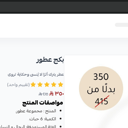
بكج عطور
عطر يترك أثرًا لا يُنسى وحكاية تروى
(تقييم واحد)
٣٥٠
٤١٥
مواصفات المنتج
المنتج : مجموعة عطور.
الكمية: 6 حبات.
الفئة المستهدفة: الرجال و النساء