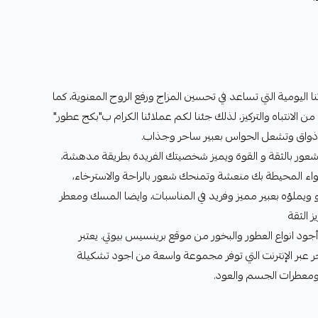
ا اليومية التي تساعد في تحسين المزاج ورفع الروح المعنوية، كما
الانتباه والتركيز، لذلك جئنا لكم عملائنا الكرام ب"بكج عطور"
ذواق وتشعل الحواس بعبير ساحر وجذاب.
ور بالثقة و القوة ويميز شخصيتك الفريدة بطريقة مدهشة،
واء المحيطة بك منعشة وتمنحك شعور بالراحة والاسترخاء،
جو ويملؤه بعبير مميز وفريد في المناسبات، وايضا المسك ومعطر
 الثقة
جود انواع العطور والبخور من موقع برينسيس بيوتي. يعتبر
ر عبر الإنترنت التي توفر مجموعة واسعة من اجود تشكيلة
ومعطرات الجسم والعود.