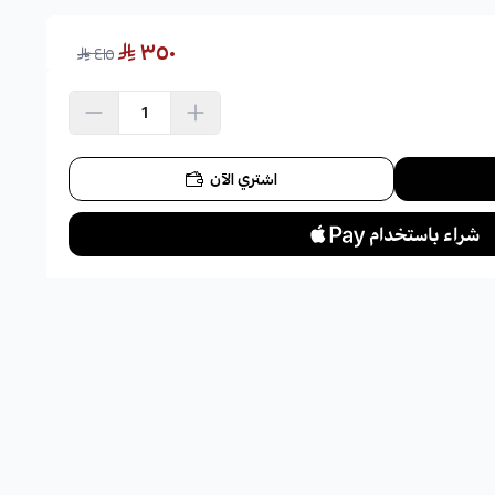
٣٥٠
٤١٥
اشتري الآن