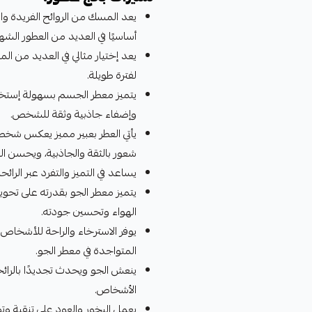
يعد المسك من الروائح الفريدة والم
أساسيًا في العديد من العطور الشهي
يعد إختيار مثالي في العديد من ال
لفترة طويلة.
يتميز معطر الجسم بسهولة إستخدام
وإضفاء جاذبية وثقة للشخص.
يأتي العطر بعبير مميز يعكس شخصي
شعور بالثقة والجاذبية، ويحسن الص
يساعد في التميز والتفرد عبر الرائحة
يتميز معطر الجو بقدرته على تحويل
الهواء وتحسين جودته.
يوفر الاسترخاء والراحة للأشخاص ف
المتواجدة في معطر الجو.
ينعش الجو ويحدث تجديدًا بالرائحة
الأشخاص.
يعمل البخور والعود على تنقية وت