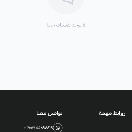
لا توجد تقييمات حاليا
روابط مهمة
تواصل معنا
+966544656615