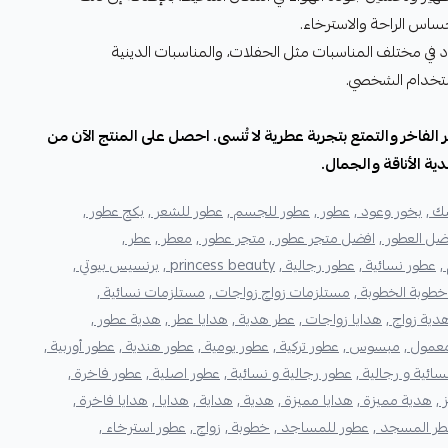
ساس الراحة والاسترخاء.
 في مختلف المناسبات مثل الحفلات، والمناسبات الدينية
استخدام الشخصي.
لفاخر والتمتع بتجربة عطرية لا تُنسى. احصل على المنتج الآن من
ة الأناقة والجمال.
 ,
بخور وعود ,
عطور ,
عطور للجسم ,
عطور للشعر ,
بكج عطور ,
ضل العطور ,
افضل متجر عطور ,
متجر عطور ,
معطر ,
عطر ,
,
عطور نسائية ,
عطور رجالية ,
princess beauty ,
برنسيس بيوتي ,
طوبة الخطوبة ,
مستلزمات زواج زواجات ,
مستلزمات نسائية ,
دية زواج ,
هدايا زواجات ,
عطر هدية ,
هدايا عطر ,
هدية عطور ,
عمول ,
مبسوس ,
عطور تركية ,
عطور يومية ,
عطور هندية ,
عطور أوربية ,
ائية و رجالية ,
عطور رجالية و نسائية ,
عطور اصلية ,
عطور فاخرة ,
 ,
هدية مميزة ,
هدايا مميزة ,
هدية ,
هداية ,
هدايا ,
هدايا فاخرة ,
ر المسجد ,
عطور للمساجد ,
خطوبة ,
زواج ,
عطور استرخاء ,