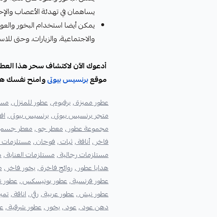
يساهمان في تهدئة الأعصاب والإح
يمكن أيضا استخدام البخور والعود
والاجتماعية، والزيارات، وحتى لل
أدعوك الآن لاكتشاف سحر هذا العطر ا
موقع
برنسيس بيوتى
وامنح نفسك هدي
عطور مميزة ,
برفيوم ,
عطور للمنزل ,
مسك
متجر برنسيس بيوتى ,
برنسيس بيوتى ,
اف
مجموعة عطور ,
معطر جو ,
معطر جسم 
فاخر ,
أناقة ,
ثبات ,
فوحان ,
مستلزمات خ
مستلزمات رجالية ,
مستلزمات العناية ,
ه
هدايا عطور ,
روائح فاخرة ,
بخور فاخر ,
م
عطور فرنسية ,
عطور يونيسكس ,
عطور نس
عطور نيش ,
عطور عربية ,
رقي ,
اناقة ,
تميز
دهن عود ,
عود ,
بخور ,
عطور شرقية ,
عط