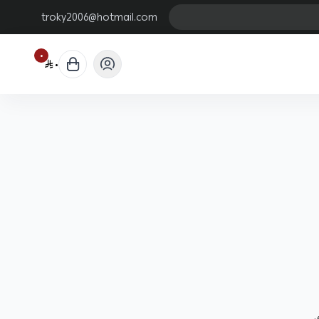
troky2006@hotmail.com
٠
٠
.