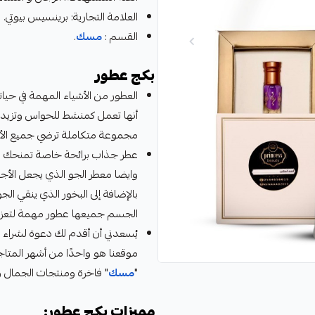
العلامة التجارية: برينسيس بيوتي.
القسم :
مسك
.
بكج عطور
العطور من الأشياء المهمة في حياتن
أنها تعمل كمنشط للحواس وتزيد من 
مجموعة متكاملة ترضي جميع الأ
عطر جذاب برائحة خاصة تمنحك شع
وايضا معطر الجو الذي يجعل الأج
بالإضافة إلى البخور الذي ينقي ال
الجسم جميعها عطور مهمة لتعزيز
يُسعدني أن أقدم لك دعوة لشراء أ
موقعنا هو واحدًا من أشهر المتاج
"
مسك
" فاخرة ومنتجات الجمال 
مميزات بكج عطور: