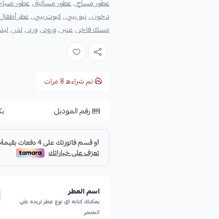
عطور مساج ,
عطور مسائية ,
عطور صباحي
دخون ,
نيو بيبي ,
كيوت بيبي ,
عطر أطفال 
مسك فاخر ,
عنبر ,
ورود ,
ورد ,
لذر ,
ليذر
تم شراءه
8
مرات
رقم الموديل
بك
اسم العطر
يمكنك كتابه اي نوع عطر تريده على
المتجر