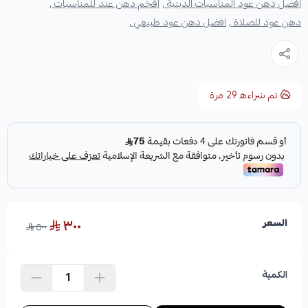
افضل دهن عود المناسبات الدينية ,
افخم دهن عند للمناسبات ,
دهن عود للصلاة ,
افضل دهن عود طبيعي ,
تم شراءه
29
مرة
٣٠٠
السعر
٥٠٠
الكمية