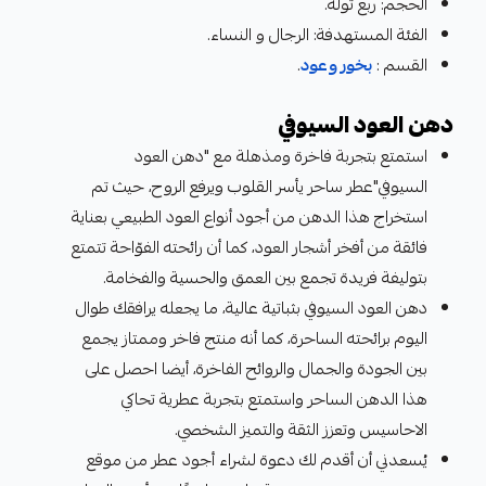
الحجم: ربع تولة.
الفئة المستهدفة: الرجال و النساء.
القسم :
بخور وعود
.
دهن العود السيوفي
استمتع بتجربة فاخرة ومذهلة مع "دهن العود
السيوفي"عطر ساحر يأسر القلوب ويرفع الروح، حيث تم
استخراج هذا الدهن من أجود أنواع العود الطبيعي بعناية
فائقة من أفخر أشجار العود، كما أن رائحته الفوّاحة تتمتع
بتوليفة فريدة تجمع بين العمق والحسية والفخامة.
دهن العود السيوفي بثباتية عالية، ما يجعله يرافقك طوال
اليوم برائحته الساحرة، كما أنه منتج فاخر وممتاز يجمع
بين الجودة والجمال والروائح الفاخرة، أيضا احصل على
هذا الدهن الساحر واستمتع بتجربة عطرية تحاكي
الاحاسيس وتعزز الثقة والتميز الشخصي.
يُسعدني أن أقدم لك دعوة لشراء أجود عطر من موقع