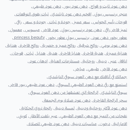
دهن عود ثابت و فواح ,
دهن عود بيور ,
دهن عود طبيعي ,
متجر برنسيس بيوتي ,
افخم دهن عود تايلندي ,
ثبات يفوق التوقعات ,
فوحان يأسر الحواس ,
سعر مميز ,
جودة و ثبات ,
جودة و سعر ,
راقي ,
تميز فاخر راقي ,
دهن عود برنسيس بيوتي ,
عود فاخر ,
مبسوس ,
معمول ,
عطور بخور دهن عود ,
برنسيس بيوتي عطور بخور ,
princess beauty ,
دهن عود يومي ,
روائح شرقية ,
روائح مميز و حصرية ,
روائح فاخرة ,
هداية ,
هداية مميزة ,
هدية فاخرة ,
هدايا فاخرة ,
هدية ,
هدايا ,
ثبات ,
فوحان ,
اناقة ,
عنبر ,
دينية ,
روحانية ,
مستلزمات العناية ,
ادهان عود ,
دهن عود فاخر ,
طبيعي ,
مباخر ,
جمالك في أناقتك مع دهن العود سيوفي التايلندي ,
استمتع مع رقي دهن العود الطبيعي السيوفي ,
دهن عود طبيعي بيور فاخر ,
سيوفي التايلندي ,
الرائحة التي تعشقها من دهن العود سيوفي ,
سحر الرائحة الفاخرة ,
دهن عود صلاة يوم الجمعة ,
دهن عود لأكثر روحانية ودينية ,
لمسة دينية ,
رائحة تروي الحكاية ,
نفحات من التميز مع دهن العود الطبيعي ,
عبير يلفت الأنظار ,
كويتي ,
الاماراتية ,
دخون ,
مناسبات دينية ,
دهن عود طبيعي للصلاة ,