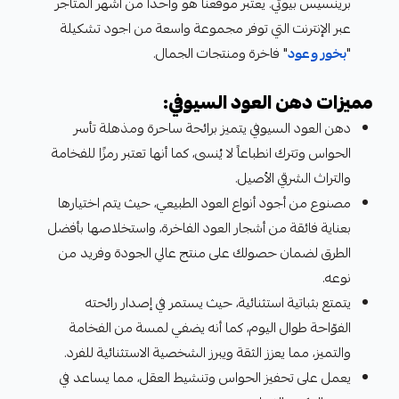
برينسيس بيوتي. يعتبر موقعنا هو واحدًا من أشهر المتاجر
عبر الإنترنت التي توفر مجموعة واسعة من اجود تشكيلة
"
بخور وعود
" فاخرة ومنتجات الجمال.
مميزات دهن العود السيوفي:
دهن العود السيوفي يتميز برائحة ساحرة ومذهلة تأسر
الحواس وتترك انطباعاً لا يُنسى، كما أنها تعتبر رمزًا للفخامة
والتراث الشرقي الأصيل.
مصنوع من أجود أنواع العود الطبيعي، حيث يتم اختيارها
بعناية فائقة من أشجار العود الفاخرة، واستخلاصها بأفضل
الطرق لضمان حصولك على منتج عالي الجودة وفريد من
نوعه.
يتمتع بثباتية استثنائية، حيث يستمر في إصدار رائحته
الفوّاحة طوال اليوم، كما أنه يضفي لمسة من الفخامة
والتميز، مما يعزز الثقة ويبرز الشخصية الاستثنائية للفرد.
يعمل على تحفيز الحواس وتنشيط العقل، مما يساعد في