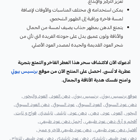
تعزيز التركيز والإبداع.
يمكن استخدامه في مختلف المناسبات والأوقات لإضافة
لمسة فاخرة وراقية إلى الظهور الشخصي.
يتمتع الدهن بمظهر جذاب يضيف لمسة من الجمال
والأناقة ولون عميق يدل على جودته الفريدة التي تأتي من
شجر العود القديمة والجيدة لمصدر العود الأصلي.
أدعوك الآن لاكتشاف سحر هذا العطر الفاخر والتمتع بتجربة
عطرية لا تُنسى. احصل على المنتج الآن من موقع
برنسيس بيوتي
وامنح نفسك هدية الأناقة والجمال.
موقع برنسيس بيوتي ,
برنسيس بيوتي ,
دهن العود ,
العود والبخور ,
دهن عود السيوفي ,
العود السيوفي ,
عود السيوفي ,
دهن العود السيوفي ,
البخور ,
العود ,
عود ,
دهن ,
دهن عود ,
تايلند ,
تايلندي ,
فواح و ثابت ,
أفخم و أرقى دهن عود طبيعي ,
أجمل دهن عود طبيعي ,
أفضل دهن عود طبيعي ,
دهن عود طبيعي فاخر و مميز ,
دهن عود طبيعي تايلندي ,
دهن عود تايلندي ,
دهن عود طبيعي للزواج ,