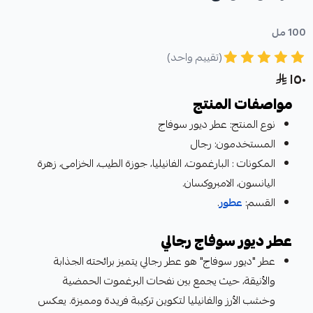
100 مل
(تقييم واحد)
١٥٠
مواصفات المنتج
نوع المنتج: عطر ديور سوفاج
المستخدمون: رجال
المكونات : البارغموت، الفانيليا، جوزة الطيب، الخزامى، زهرة
اليانسون، الامبروكسان.
القسم:
عطور
.
عطر ديور سوفاج رجالي
عطر "ديور سوفاج" هو عطر رجالي يتميز برائحته الجذابة
والأنيقة، حيث يجمع بين نفحات البرغموت الحمضية
وخشب الأرز والفانيليا لتكوين تركيبة فريدة ومميزة. يعكس