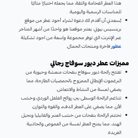
هذا العطر الفخامة والثقة، مما يجعله اختيارًا مثاليًا
للمناسبات الرسمية واليومية.
يُسعدني أن أقدم لك دعوة لشراء أجود عطر من موقع
برينسيس بيوتي. يعتبر موقعنا هو واحدًا من أشهر المتاجر
عبر الإنترنت التي توفر مجموعة واسعة من اجود تشكيلة
عطور
فاخرة ومنتجات الجمال.
مميزات عطر ديور سوفاج رجالي
تفتتح رائحة ديور سوفاج بنفحات منعشة وحيوية من
البرغموت الإيطالي الممزوج بالحمضيات الطازجة، مما
يضفي لمسة من النشاط والانتعاش.
تتناغم الرائحة الوسطى بين روائح الفلفل الوردي وخشب
الأرز، مما يضفي على العطر الدفء والقوة والتوازن.
تختتم الرائحة بنفحات من خشب العنبر والفانيليا ونجيل
الهند، مما يمنح العطر لمسة من الغموض والجاذبية
الفريدة.