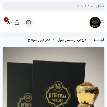
٠
٠
Princess beauty
الرئيسية
عروض برنسيس بيوتي
عطر ديور سوفاج