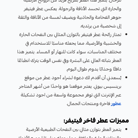
للرجال. يتميز هذا العطر بمزيج فريد من الروائح الأرضية
والحارة التي تجسد الأناقة والرجولة. يعكس عطر فيتيفر
جوهر الفخامة والجاذبية ويضيف لمسة من الأناقة والثقة
إلى شخصية من يرتديه.
تمتاز رائحة عطر فيتيفر بالتوازن المثالي بين النفحات الحارة
والخشبية والأرضية، مما يجعله مناسبًا للاستخدام في
مختلف المناسبات، سواء كانت للنهار أو المساء. يتميز هذا
العطر بثباته العالي على البشرة وفي نفس الوقت يترك انطباعًا
دافئًا وجذابًا يدوم طوال اليوم.
يُسعدني أن أقدم لك دعوة لشراء أجود عطر من موقع
برينسيس بيوتي. يعتبر موقعنا هو واحدًا من أشهر المتاجر
عبر الإنترنت التي توفر مجموعة واسعة من اجود تشكيلة
عطور
فاخرة ومنتجات الجمال.
مميزات عطر فاخر فيتيفر:
يتميز العطر بتوازن مثالي بين النفحات الطبيعية الأرضية