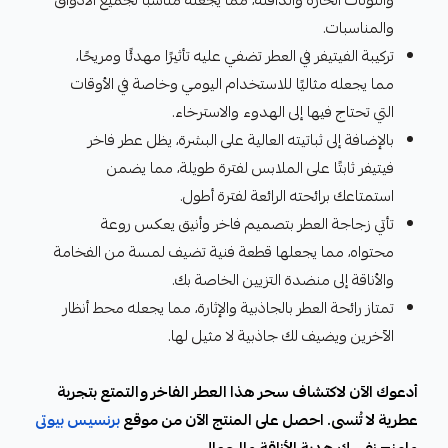
والنوتات الحارة والدافئة، مما يجعله مناسبًا لجميع الأذواق
والمناسبات.
تركيبة الفيتيفر في العطر تضفي عليه تأثيرًا مهدئًا ومريحًا،
مما يجعله مثاليًا للاستخدام اليومي وخاصة في الأوقات
التي تحتاج فيها إلى الهدوء والاسترخاء.
بالإضافة إلى ثباتيته العالية على البشرة، يظل عطر فاخر
فيتيفر ثابتًا على الملابس لفترة طويلة، مما يضمن
استمتاعك برائحته الرائعة لفترة أطول.
تأتي زجاجة العطر بتصميم فاخر وأنيق يعكس روعة
محتواه، مما يجعلها قطعة فنية تضيف لمسة من الفخامة
والأناقة إلى منضدة التزيين الخاصة بك.
تمتاز رائحة العطر بالجاذبية والإثارة، مما يجعله محط أنظار
الآخرين ويضيف لك جاذبية لا مثيل لها.
أدعوك الآن لاكتشاف سحر هذا العطر الفاخر والتمتع بتجربة
عطرية لا تُنسى. احصل على المنتج الآن من موقع
برنسيس بيوتى