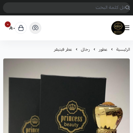
٠
٠
Princess beauty
الرئيسية
عطور
رجالى
عطر فيتيفر