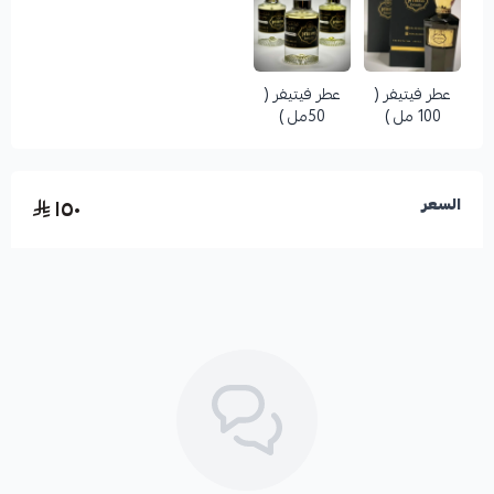
عطر فيتيفر (
عطر فيتيفر (
100 مل )
50مل )
١٥٠
السعر