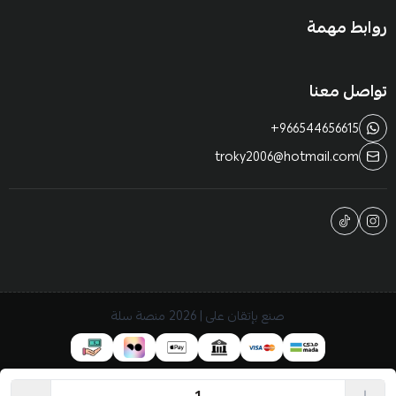
روابط مهمة
تواصل معنا
+966544656615
troky2006@hotmail.com
صنع بإتقان على | 2026
منصة سلة