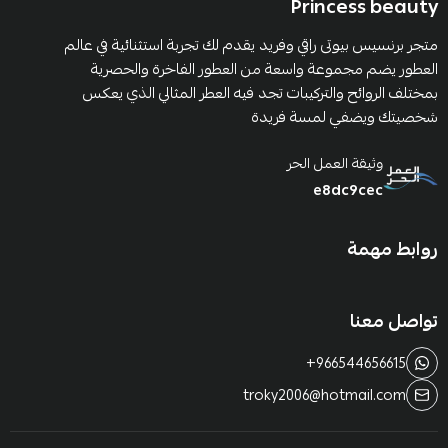
Princess beauty
متجر برنسيس بيوتى راقي وفريد يقدم لك تجربة استثنائية في عالم
العطور يضم مجموعة واسعة من العطور الفاخرة والحصرية
بمختلف الروائح والتركيبات تجد فيه العطر المثالي الذي يعكس
شخصيتك ويضفي لمسة فريدة
وثيقة العمل الحر
e8dc9cec
روابط مهمة
تواصل معنا
+966544656615
troky2006@hotmail.com