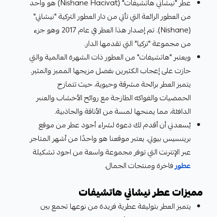
عطر "نيشاني هاتشيفات" (Nishane Hacivat) هو واحد
من العطور الرائعة التي تأتي من دار العطور التركية "نيشاني"
(Nishane). تم إصدار هذا العطر في عام 2017 وهو جزء
من مجموعة "تركيا" التي تقدمها الدار.
ويعتبر "هاتشيفات" من العطور ذات الشهرة العالمية والتي
حازت على إعجاب الكثيرين بفضل مزيجها المميز والمثير.
يتميز العطر برائحة مشرقة وحيوية، حيث تتمازج
الحمضيات والفواكه الطازجة مع روائح الأخشاب والعنبر
الدافئة، مما يمنحها لمسة من الأناقة والجاذبية.
يُسعدني أن أقدم لك دعوة لشراء أجود عطر من موقع
برينسيس بيوتي. يعتبر موقعنا هو واحدًا من أشهر المتاجر
عبر الإنترنت التي توفر مجموعة واسعة من اجود تشكيلة
عطور
فاخرة ومنتجات الجمال.
مميزات عطر نيشاني هاتشيفات
يتميز العطر بتوليفة عطرية فريدة من نوعها تجمع بين